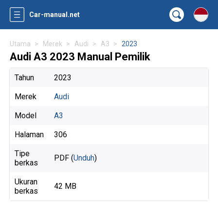
Car-manual.net
Utama
Merek
Audi
A3
2023
Audi A3 2023 Manual Pemilik
Tahun
2023
Merek
Audi
Model
A3
Halaman
306
Tipe
PDF (
Unduh
)
berkas
Ukuran
42 MB
berkas