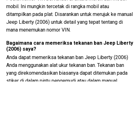
mobil. Ini mungkin tercetak di rangka mobil atau
ditampilkan pada plat. Disarankan untuk merujuk ke manual
Jeep Liberty (2006) untuk detail yang tepat tentang di
mana menemukan nomor VIN.
Bagaimana cara memeriksa tekanan ban Jeep Liberty
(2006) saya?
Anda dapat memeriksa tekanan ban Jeep Liberty (2006)
Anda menggunakan alat ukur tekanan ban. Tekanan ban
yang direkomendasikan biasanya dapat ditemukan pada
stiker di dalam pintu pengemudi atau dalam manual
pemilik.
Jenis minyak apa yang dibutuhkan oleh Jeep Liberty
saya?
Jenis minyak yang dibutuhkan oleh Jeep Liberty Anda
tergantung pada mesinnya. Konsultasikan manual pemilik
untuk viskositas minyak yang direkomendasikan dan
spesifikasinya.