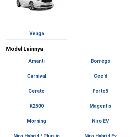
Venga
Model Lainnya
Amanti
Borrego
Carnival
Cee'd
Cerato
Forte5
K2500
Magentis
Morning
Niro EV
Niro Hybrid / Plug-in
Niro Hybrid Ev