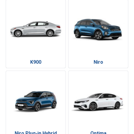
K900
Niro
Niro Plug-in Hybrid
Optima