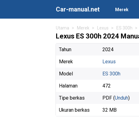
Car-manual.net
Merek
Utama
Merek
Lexus
ES 300h
Lexus ES 300h 2024 Manua
Tahun
2024
Merek
Lexus
Model
ES 300h
Halaman
472
Tipe berkas
PDF (
Unduh
)
Ukuran berkas
32 MB