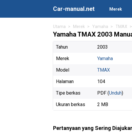
Car-manual.net
Merek
Utama
Merek
Yamaha
TMAX
Yamaha TMAX 2003 Manual
Tahun
2003
Merek
Yamaha
Model
TMAX
Halaman
104
Tipe berkas
PDF (
Unduh
)
Ukuran berkas
2 MB
Pertanyaan yang Sering Diajuka