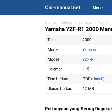
Car-manual.net
Merek
Utama
Merek
Yamaha
YZF-R1
Yamaha YZF-R1 2000 Manu
Tahun
2000
Merek
Yamaha
Model
YZF-R1
Halaman
115
Tipe berkas
PDF (
Unduh
)
Ukuran berkas
12 MB
Pertanyaan yang Sering Diajuka