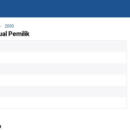
2000
al Pemilik
n