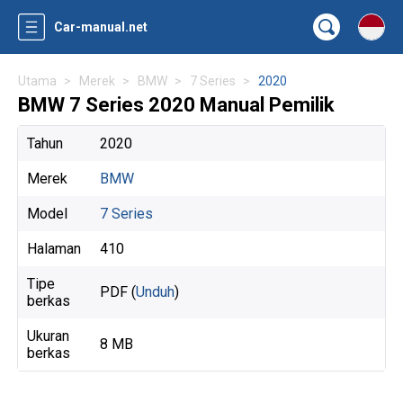
Car-manual.net
Utama
Merek
BMW
7 Series
2020
BMW 7 Series 2020 Manual Pemilik
Tahun
2020
Merek
BMW
Model
7 Series
Halaman
410
Tipe
PDF (
Unduh
)
berkas
Ukuran
8 MB
berkas