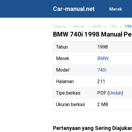
Car-manual.net
Merek
Utama
Merek
BMW
740i
199
BMW 740i 1998 Manual Pe
Tahun
1998
Merek
BMW
Model
740i
Halaman
211
Tipe berkas
PDF (
Unduh
)
Ukuran berkas
2 MB
Pertanyaan yang Sering Diajuka