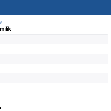
8
milik
n