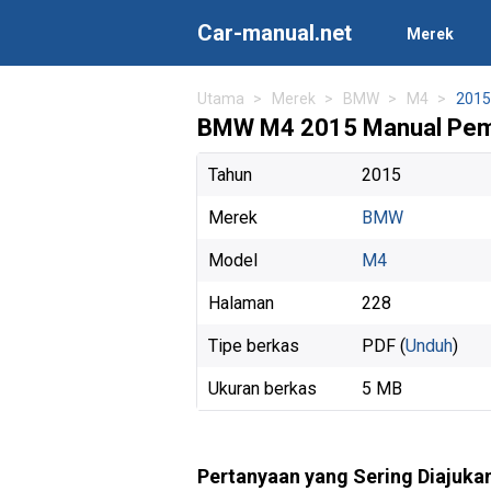
Car-manual.net
Merek
Utama
Merek
BMW
M4
2015
BMW M4 2015 Manual Pemi
Tahun
2015
Merek
BMW
Model
M4
Halaman
228
Tipe berkas
PDF (
Unduh
)
Ukuran berkas
5 MB
Pertanyaan yang Sering Diajuka