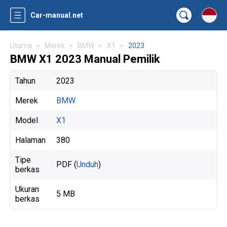
Car-manual.net
Utama
Merek
BMW
X1
2023
BMW X1 2023 Manual Pemilik
Tahun
2023
Merek
BMW
Model
X1
Halaman
380
Tipe
PDF (
Unduh
)
berkas
Ukuran
5 MB
berkas