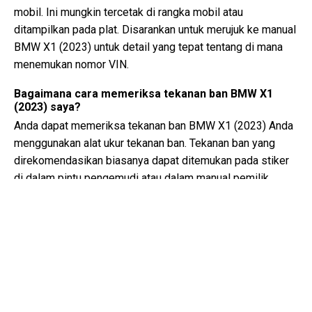
mobil. Ini mungkin tercetak di rangka mobil atau
ditampilkan pada plat. Disarankan untuk merujuk ke manual
BMW X1 (2023) untuk detail yang tepat tentang di mana
menemukan nomor VIN.
Bagaimana cara memeriksa tekanan ban BMW X1
(2023) saya?
Anda dapat memeriksa tekanan ban BMW X1 (2023) Anda
menggunakan alat ukur tekanan ban. Tekanan ban yang
direkomendasikan biasanya dapat ditemukan pada stiker
di dalam pintu pengemudi atau dalam manual pemilik.
Jenis minyak apa yang dibutuhkan oleh BMW X1 saya?
Jenis minyak yang dibutuhkan oleh BMW X1 Anda
tergantung pada mesinnya. Konsultasikan manual pemilik
untuk viskositas minyak yang direkomendasikan dan
spesifikasinya.
Apa sebenarnya nomor VIN?