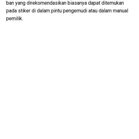
ban yang direkomendasikan biasanya dapat ditemukan
pada stiker di dalam pintu pengemudi atau dalam manual
pemilik.
Jenis minyak apa yang dibutuhkan oleh Hyundai
Accent saya?
Jenis minyak yang dibutuhkan oleh Hyundai Accent Anda
tergantung pada mesinnya. Konsultasikan manual pemilik
untuk viskositas minyak yang direkomendasikan dan
spesifikasinya.
Apa sebenarnya nomor VIN?
Nomor VIN, juga dikenal sebagai Nomor Identifikasi
Kendaraan, berfungsi sebagai pengidentifikasi unik untuk
setiap kendaraan. Sebaiknya konsultasikan manual
Hyundai Accent (2020) untuk lokasi tepat nomor VIN.
Di mana saya bisa menemukan informasi tentang
cakupan garansi Hyundai Accent saya?