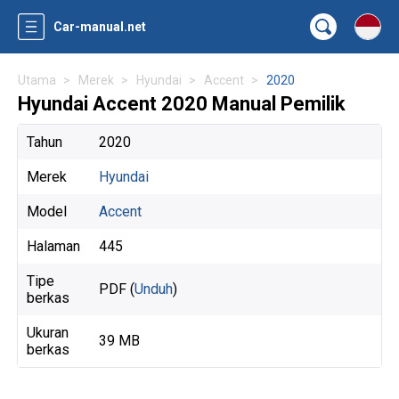
Car-manual.net
Utama
Merek
Hyundai
Accent
2020
Hyundai Accent 2020 Manual Pemilik
Tahun
2020
Merek
Hyundai
Model
Accent
Halaman
445
Tipe
PDF (
Unduh
)
berkas
Ukuran
39 MB
berkas