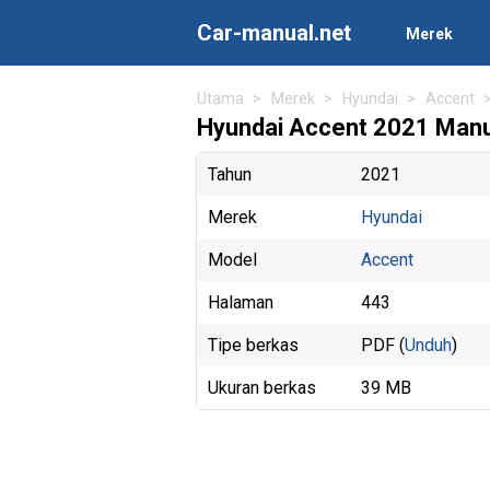
Car-manual.net
Merek
Utama
Merek
Hyundai
Accent
Hyundai Accent 2021 Manu
Tahun
2021
Merek
Hyundai
Model
Accent
Halaman
443
Tipe berkas
PDF (
Unduh
)
Ukuran berkas
39 MB