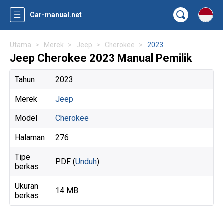
Car-manual.net
Utama
Merek
Jeep
Cherokee
2023
Jeep Cherokee 2023 Manual Pemilik
Tahun
2023
Merek
Jeep
Model
Cherokee
Halaman
276
Tipe
PDF (
Unduh
)
berkas
Ukuran
14 MB
berkas