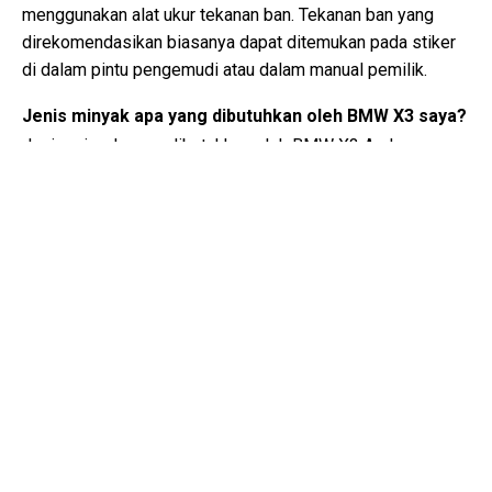
menggunakan alat ukur tekanan ban. Tekanan ban yang
direkomendasikan biasanya dapat ditemukan pada stiker
di dalam pintu pengemudi atau dalam manual pemilik.
Jenis minyak apa yang dibutuhkan oleh BMW X3 saya?
Jenis minyak yang dibutuhkan oleh BMW X3 Anda
tergantung pada mesinnya. Konsultasikan manual pemilik
untuk viskositas minyak yang direkomendasikan dan
spesifikasinya.
Apa sebenarnya nomor VIN?
Nomor VIN, juga dikenal sebagai Nomor Identifikasi
Kendaraan, berfungsi sebagai pengidentifikasi unik untuk
setiap kendaraan. Sebaiknya konsultasikan manual BMW
X3 (2009) untuk lokasi tepat nomor VIN.
Di mana saya bisa menemukan informasi tentang
cakupan garansi BMW X3 saya?