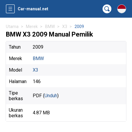
Car-manual.net
Utama
Merek
BMW
X3
2009
BMW X3 2009 Manual Pemilik
Tahun
2009
Merek
BMW
Model
X3
Halaman
146
Tipe
PDF (
Unduh
)
berkas
Ukuran
4.87 MB
berkas