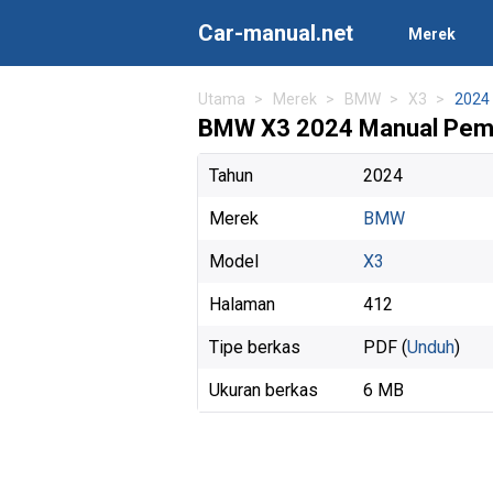
Car-manual.net
Merek
Utama
Merek
BMW
X3
2024
BMW X3 2024 Manual Pemi
Tahun
2024
Merek
BMW
Model
X3
Halaman
412
Tipe berkas
PDF (
Unduh
)
Ukuran berkas
6 MB