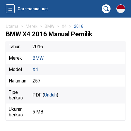
Car-manual.net
Utama
Merek
BMW
X4
2016
BMW X4 2016 Manual Pemilik
Tahun
2016
Merek
BMW
Model
X4
Halaman
257
Tipe
PDF (
Unduh
)
berkas
Ukuran
5 MB
berkas