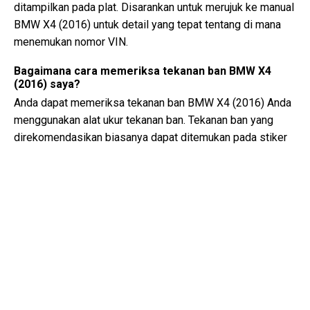
ditampilkan pada plat. Disarankan untuk merujuk ke manual
BMW X4 (2016) untuk detail yang tepat tentang di mana
menemukan nomor VIN.
Bagaimana cara memeriksa tekanan ban BMW X4
(2016) saya?
Anda dapat memeriksa tekanan ban BMW X4 (2016) Anda
menggunakan alat ukur tekanan ban. Tekanan ban yang
direkomendasikan biasanya dapat ditemukan pada stiker
di dalam pintu pengemudi atau dalam manual pemilik.
Jenis minyak apa yang dibutuhkan oleh BMW X4 saya?
Jenis minyak yang dibutuhkan oleh BMW X4 Anda
tergantung pada mesinnya. Konsultasikan manual pemilik
untuk viskositas minyak yang direkomendasikan dan
spesifikasinya.
Apa sebenarnya nomor VIN?
Nomor VIN, juga dikenal sebagai Nomor Identifikasi