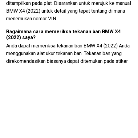
ditampilkan pada plat. Disarankan untuk merujuk ke manual
BMW X4 (2022) untuk detail yang tepat tentang di mana
menemukan nomor VIN.
Bagaimana cara memeriksa tekanan ban BMW X4
(2022) saya?
Anda dapat memeriksa tekanan ban BMW X4 (2022) Anda
menggunakan alat ukur tekanan ban. Tekanan ban yang
direkomendasikan biasanya dapat ditemukan pada stiker
di dalam pintu pengemudi atau dalam manual pemilik.
Jenis minyak apa yang dibutuhkan oleh BMW X4 saya?
Jenis minyak yang dibutuhkan oleh BMW X4 Anda
tergantung pada mesinnya. Konsultasikan manual pemilik
untuk viskositas minyak yang direkomendasikan dan
spesifikasinya.
Apa sebenarnya nomor VIN?
Nomor VIN, juga dikenal sebagai Nomor Identifikasi