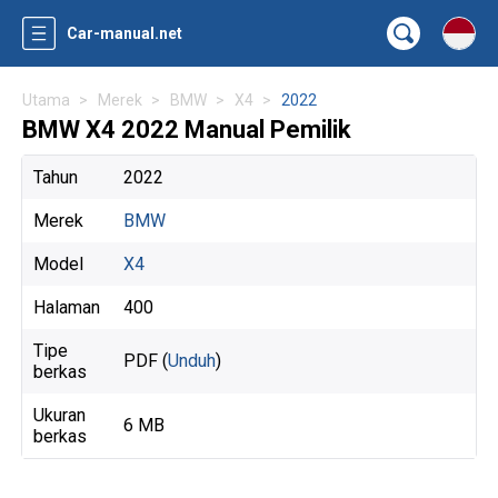
Car-manual.net
Utama
Merek
BMW
X4
2022
BMW X4 2022 Manual Pemilik
Tahun
2022
Merek
BMW
Model
X4
Halaman
400
Tipe
PDF (
Unduh
)
berkas
Ukuran
6 MB
berkas