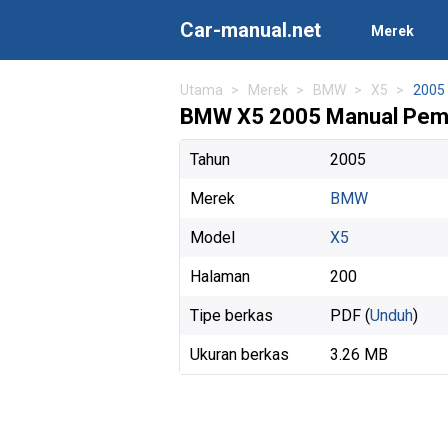
Car-manual.net
Merek
Utama
Merek
BMW
X5
2005
BMW X5 2005 Manual Pemi
Tahun
2005
Merek
BMW
Model
X5
Halaman
200
Tipe berkas
PDF (
Unduh
)
Ukuran berkas
3.26 MB