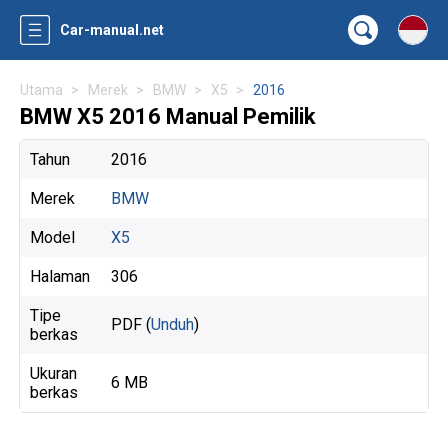
Car-manual.net
Utama
Merek
BMW
X5
2016
BMW X5 2016 Manual Pemilik
Tahun
2016
Merek
BMW
Model
X5
Halaman
306
Tipe
PDF (
Unduh
)
berkas
Ukuran
6 MB
berkas