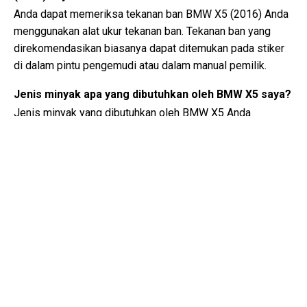
Anda dapat memeriksa tekanan ban BMW X5 (2016) Anda
menggunakan alat ukur tekanan ban. Tekanan ban yang
direkomendasikan biasanya dapat ditemukan pada stiker
di dalam pintu pengemudi atau dalam manual pemilik.
Jenis minyak apa yang dibutuhkan oleh BMW X5 saya?
Jenis minyak yang dibutuhkan oleh BMW X5 Anda
tergantung pada mesinnya. Konsultasikan manual pemilik
untuk viskositas minyak yang direkomendasikan dan
spesifikasinya.
Apa sebenarnya nomor VIN?
Nomor VIN, juga dikenal sebagai Nomor Identifikasi
Kendaraan, berfungsi sebagai pengidentifikasi unik untuk
setiap kendaraan. Sebaiknya konsultasikan manual BMW
X5 (2016) untuk lokasi tepat nomor VIN.
Di mana saya bisa menemukan informasi tentang