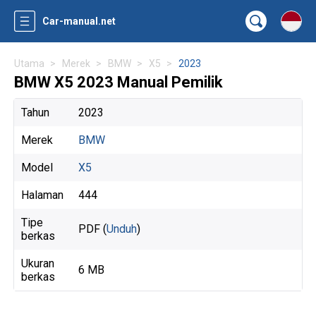
Car-manual.net
Utama
Merek
BMW
X5
2023
BMW X5 2023 Manual Pemilik
Tahun
2023
Merek
BMW
Model
X5
Halaman
444
Tipe
PDF (
Unduh
)
berkas
Ukuran
6 MB
berkas