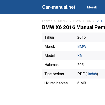
Car-manual.net
Merek
Utama
Merek
BMW
X6
2016
BMW X6 2016 Manual Pemi
Tahun
2016
Merek
BMW
Model
X6
Halaman
295
Tipe berkas
PDF (
Unduh
)
Ukuran berkas
6 MB