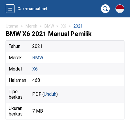
Car-manual.net
Utama
Merek
BMW
X6
2021
BMW X6 2021 Manual Pemilik
Tahun
2021
Merek
BMW
Model
X6
Halaman
468
Tipe
PDF (
Unduh
)
berkas
Ukuran
7 MB
berkas