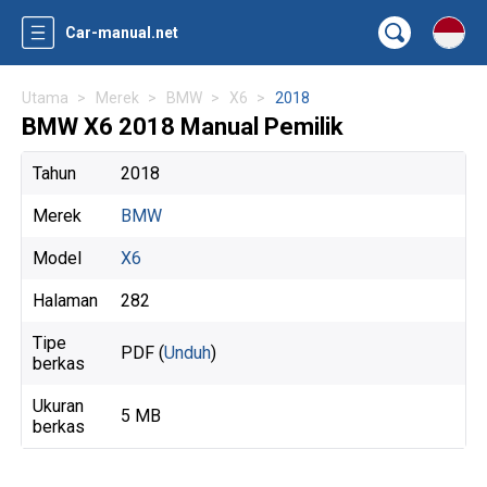
Car-manual.net
Utama
Merek
BMW
X6
2018
BMW X6 2018 Manual Pemilik
Tahun
2018
Merek
BMW
Model
X6
Halaman
282
Tipe
PDF (
Unduh
)
berkas
Ukuran
5 MB
berkas