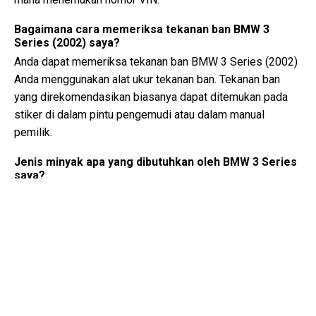
Bagaimana cara memeriksa tekanan ban BMW 3
Series (2002) saya?
Anda dapat memeriksa tekanan ban BMW 3 Series (2002)
Anda menggunakan alat ukur tekanan ban. Tekanan ban
yang direkomendasikan biasanya dapat ditemukan pada
stiker di dalam pintu pengemudi atau dalam manual
pemilik.
Jenis minyak apa yang dibutuhkan oleh BMW 3 Series
saya?
Jenis minyak yang dibutuhkan oleh BMW 3 Series Anda
tergantung pada mesinnya. Konsultasikan manual pemilik
untuk viskositas minyak yang direkomendasikan dan
spesifikasinya.
Apa sebenarnya nomor VIN?
Nomor VIN, juga dikenal sebagai Nomor Identifikasi
Kendaraan, berfungsi sebagai pengidentifikasi unik untuk