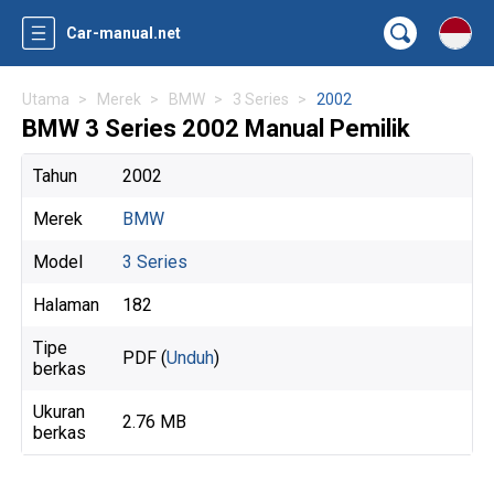
Car-manual.net
Utama
Merek
BMW
3 Series
2002
BMW 3 Series 2002 Manual Pemilik
Tahun
2002
Merek
BMW
Model
3 Series
Halaman
182
Tipe
PDF (
Unduh
)
berkas
Ukuran
2.76 MB
berkas