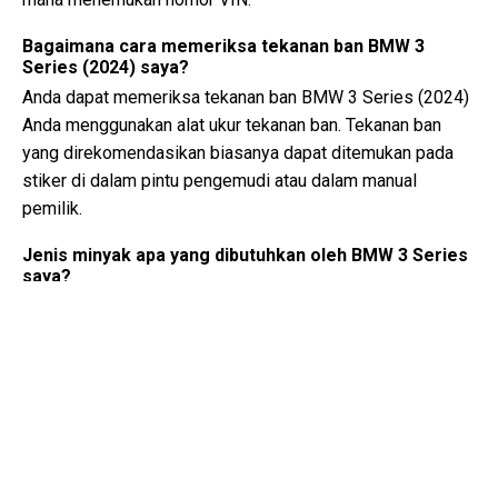
Bagaimana cara memeriksa tekanan ban BMW 3
Series (2024) saya?
Anda dapat memeriksa tekanan ban BMW 3 Series (2024)
Anda menggunakan alat ukur tekanan ban. Tekanan ban
yang direkomendasikan biasanya dapat ditemukan pada
stiker di dalam pintu pengemudi atau dalam manual
pemilik.
Jenis minyak apa yang dibutuhkan oleh BMW 3 Series
saya?
Jenis minyak yang dibutuhkan oleh BMW 3 Series Anda
tergantung pada mesinnya. Konsultasikan manual pemilik
untuk viskositas minyak yang direkomendasikan dan
spesifikasinya.
Apa sebenarnya nomor VIN?
Nomor VIN, juga dikenal sebagai Nomor Identifikasi
Kendaraan, berfungsi sebagai pengidentifikasi unik untuk