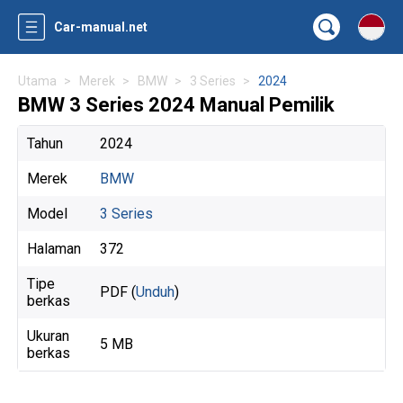
Car-manual.net
Utama
Merek
BMW
3 Series
2024
BMW 3 Series 2024 Manual Pemilik
Tahun
2024
Merek
BMW
Model
3 Series
Halaman
372
Tipe
PDF (
Unduh
)
berkas
Ukuran
5 MB
berkas