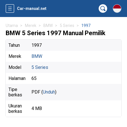
Car-manual.net
Utama
Merek
BMW
5 Series
1997
BMW 5 Series 1997 Manual Pemilik
Tahun
1997
Merek
BMW
Model
5 Series
Halaman
65
Tipe
PDF (
Unduh
)
berkas
Ukuran
4 MB
berkas