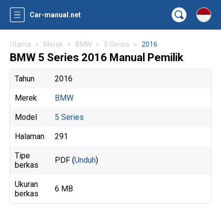
Car-manual.net
Utama
Merek
BMW
5 Series
2016
BMW 5 Series 2016 Manual Pemilik
Tahun
2016
Merek
BMW
Model
5 Series
Halaman
291
Tipe
PDF (
Unduh
)
berkas
Ukuran
6 MB
berkas