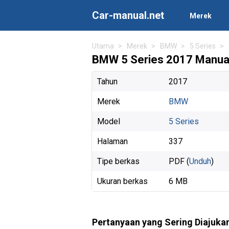
Car-manual.net
Merek
Utama
Merek
BMW
5 Series
BMW 5 Series 2017 Manual
Tahun
2017
Merek
BMW
Model
5 Series
Halaman
337
Tipe berkas
PDF (
Unduh
)
Ukuran berkas
6 MB
Pertanyaan yang Sering Diajuka