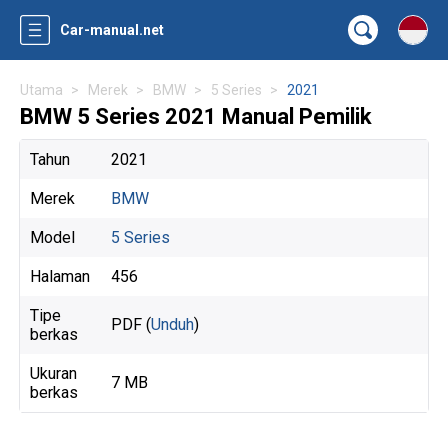
Car-manual.net
Utama
Merek
BMW
5 Series
2021
BMW 5 Series 2021 Manual Pemilik
Tahun
2021
Merek
BMW
Model
5 Series
Halaman
456
Tipe
PDF (
Unduh
)
berkas
Ukuran
7 MB
berkas